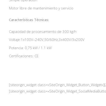
Motor libre de mantenimiento y servicio
Características Técnicas:
Capacidad de procesamiento de 300 kg/h
Voltaje:1x100V–240V,50/60Hz,3x400V/3x200V
Potencia: 0,75 kW / 1.1 kW
Certificaciones: CE
[siteorigin_widget class=»SiteOrigin_Widget_Button_Widget»]
[
[siteorigin_widget class=»SiteOrigin_Widget_SocialMediaButt