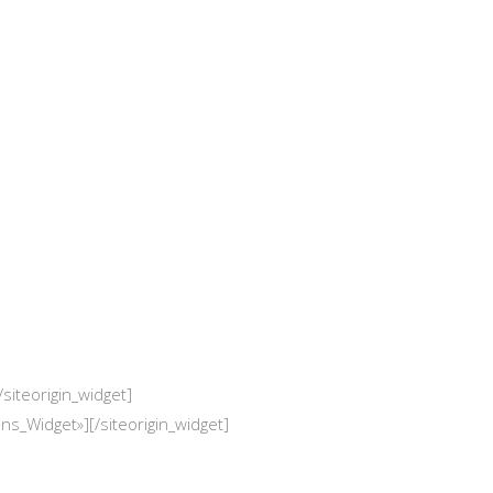
/siteorigin_widget]
ons_Widget»]
[/siteorigin_widget]