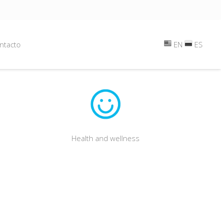
ntacto
EN
ES
Health and wellness