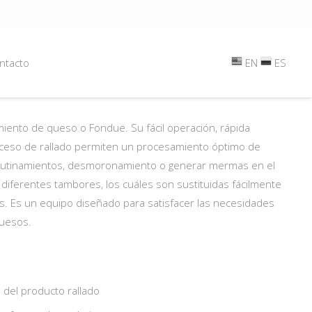
ntacto
EN
ES
miento de queso o Fondue. Su fácil operación, rápida
proceso de rallado permiten un procesamiento óptimo de
aglutinamientos, desmoronamiento o generar mermas en el
 diferentes tambores, los cuáles son sustituidas fácilmente
es. Es un equipo diseñado para satisfacer las necesidades
uesos.
a del producto rallado