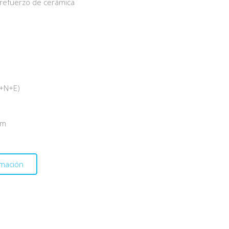
 refuerzo de cerámica
P+N+E)
mm
rmación