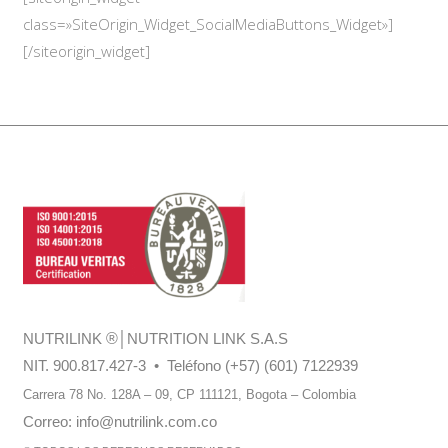
class=»SiteOrigin_Widget_SocialMediaButtons_Widget»]
[/siteorigin_widget]
NUTRILINK
®
│NUTRITION LINK S.A.S
NIT. 900.817.427-3 • Teléfono (+57) (601) 7122939
Carrera 78 No. 128A – 09, CP 111121,
Bogota – Colombia
Correo:
info@nutrilink.com.co