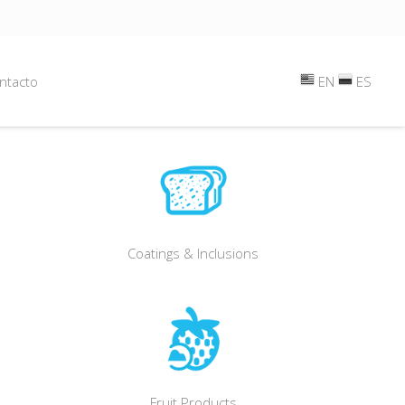
ntacto
EN
ES
Coatings & Inclusions
Fruit Products