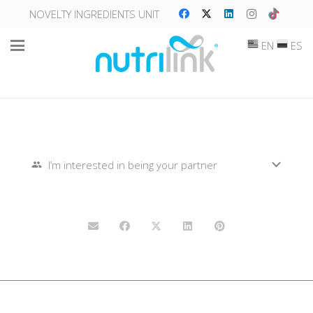
NOVELTY INGREDIENTS UNIT
EN
ES
I’m interested in being your partner
people