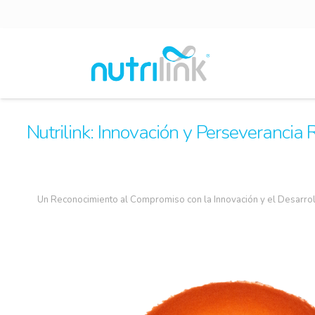
Nutrilink: Innovación y Perseverancia 
Un Reconocimiento al Compromiso con la Innovación y el Desarro