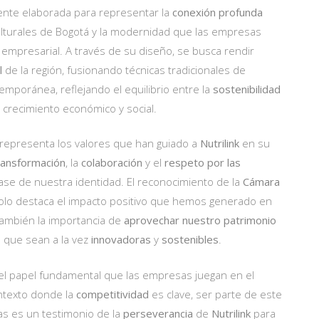
ente elaborada para representar la
conexión profunda
culturales de Bogotá y la modernidad que las empresas
mpresarial. A través de su diseño, se busca rendir
l
de la región, fusionando técnicas tradicionales de
emporánea, reflejando el equilibrio entre la
sostenibilidad
 crecimiento económico y social.
representa los valores que han guiado a
Nutrilink
en su
ransformación
, la
colaboración
y el
respeto por las
ase de nuestra identidad. El reconocimiento de la
Cámara
lo destaca el impacto positivo que hemos generado en
 también la importancia de
aprovechar nuestro patrimonio
 que sean a la vez
innovadoras
y
sostenibles
.
el papel fundamental que las empresas juegan en el
ntexto donde la
competitividad
es clave, ser parte de este
s es un testimonio de la
perseverancia
de
Nutrilink
para