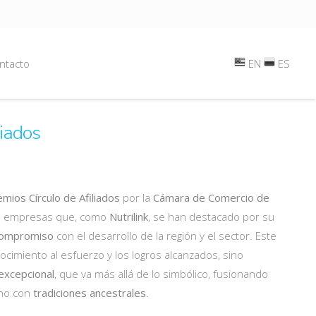
ntacto
EN
ES
liados
mios Círculo de Afiliados
por la
Cámara de Comercio de
s empresas que, como
Nutrilink
, se han destacado por su
ompromiso
con el desarrollo de la región y el sector. Este
cimiento al esfuerzo y los logros alcanzados, sino
excepcional
, que va más allá de lo simbólico, fusionando
no con
tradiciones ancestrales
.