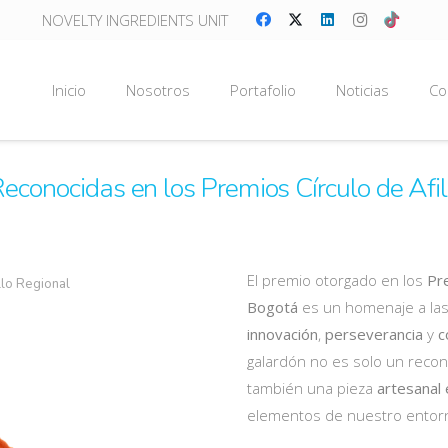
NOVELTY INGREDIENTS UNIT
Inicio
Nosotros
Portafolio
Noticias
Co
Reconocidas en los Premios Círculo de Afi
El premio otorgado en los
Pre
llo Regional
Bogotá
es un homenaje a la
innovación
,
perseverancia
y
c
galardón no es solo un recono
también una pieza
artesanal 
elementos de nuestro entor