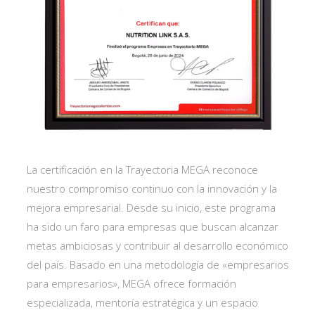
La certificación en la Trayectoria MEGA reconoce
nuestro compromiso continuo con la innovación y la
mejora empresarial. Desde su inicio, este programa
ha sido un faro para empresas que buscan alcanzar
metas ambiciosas y contribuir al desarrollo económico
del país. Basado en una metodología de «empresarios
para empresarios», MEGA ofrece formación
especializada, mentoría estratégica y un espacio