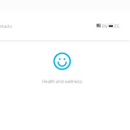
ntacto
EN
ES
Health and wellness