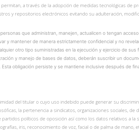
 permitan, a través de la adopción de medidas tecnológicas de pro
tros y repositorios electrónicos evitando su adulteración, modific
s personas que administran, manejen, actualicen o tengan acceso
 y mantener de manera estrictamente confidencial y no revelarla
alquier otro tipo suministradas en la ejecución y ejercicio de su
stración y manejo de bases de datos, deberán suscribir un documen
 Esta obligación persiste y se mantiene inclusive después de fina
imidad del titular o cuyo uso indebido puede generar su discrimina
 o filosóficas, la pertenencia a sindicatos, organizaciones sociale
partidos políticos de oposición así como los datos relativos a la sa
ografías, iris, reconocimiento de voz, facial o de palma de mano, e