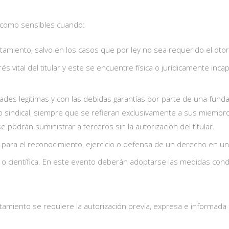
 como sensibles cuando:
tratamiento, salvo en los casos que por ley no sea requerido el ot
és vital del titular y este se encuentre física o jurídicamente inc
dades legítimas y con las debidas garantías por parte de una fund
igiosa o sindical, siempre que se refieran exclusivamente a sus mi
e podrán suministrar a terceros sin la autorización del titular.
 para el reconocimiento, ejercicio o defensa de un derecho en un 
ica o científica. En este evento deberán adoptarse las medidas con
ratamiento se requiere la autorización previa, expresa e informada 