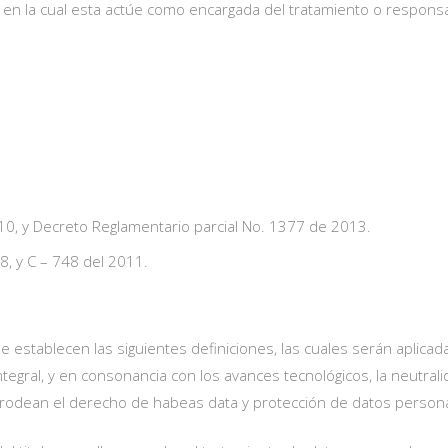
en la cual esta actúe como encargada del tratamiento o responsab
, y Decreto Reglamentario parcial No. 1377 de 2013.
8, y C – 748 del 2011.
se establecen las siguientes definiciones, las cuales serán aplic
ntegral, y en consonancia con los avances tecnológicos, la neutral
 rodean el derecho de habeas data y protección de datos persona