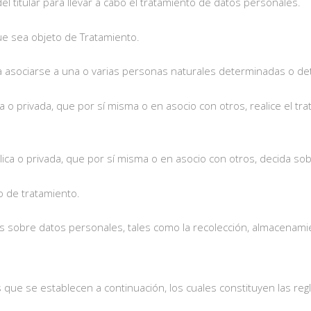
 titular para llevar a cabo el tratamiento de datos personales.
e sea objeto de Tratamiento.
a asociarse a una o varias personas naturales determinadas o de
lica o privada, que por sí misma o en asocio con otros, realice el
blica o privada, que por sí misma o en asocio con otros, decida so
 de tratamiento.
 sobre datos personales, tales como la recolección, almacenamien
s que se establecen a continuación, los cuales constituyen las regl