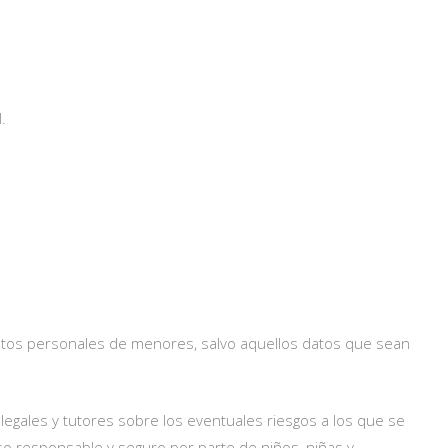
.
datos personales de menores, salvo aquellos datos que sean
legales y tutores sobre los eventuales riesgos a los que se
o responsable y seguro por parte de niños, niñas y