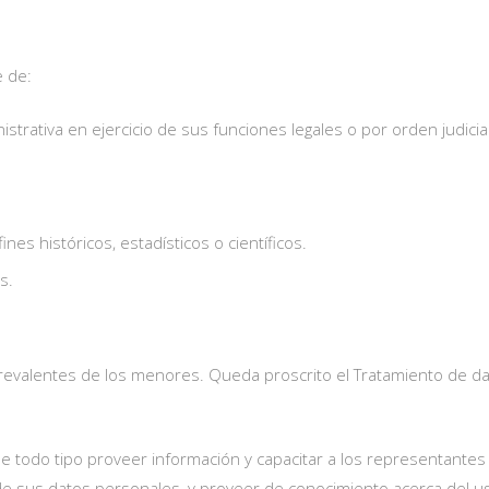
e de:
trativa en ejercicio de sus funciones legales o por orden judicial
nes históricos, estadísticos o científicos.
s.
prevalentes de los menores. Queda proscrito el Tratamiento de 
de todo tipo proveer información y capacitar a los representantes 
e sus datos personales, y proveer de conocimiento acerca del us