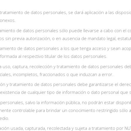
y tratamiento de datos personales, se dará aplicación a las disposi
conexos.
ratamiento de datos personales sólo puede llevarse a cabo con el c
sin previa autorización, o en ausencia de mandato legal, estatuta
tratamiento de datos personales a los que tenga acceso y sean ac
informada al respectivo titular de los datos personales.
 a uso, captura, recolección y tratamiento de datos personales de
iales, incompletos, fraccionados o que induzcan a error.
cción y tratamiento de datos personales debe garantizarse el derec
existencia de cualquier tipo de información o dato personal que se
s personales, salvo la información pública, no podrán estar dispon
ente controlable para brindar un conocimiento restringido sólo a
edio.
ción usada, capturada, recolectada y sujeta a tratamiento por NUT