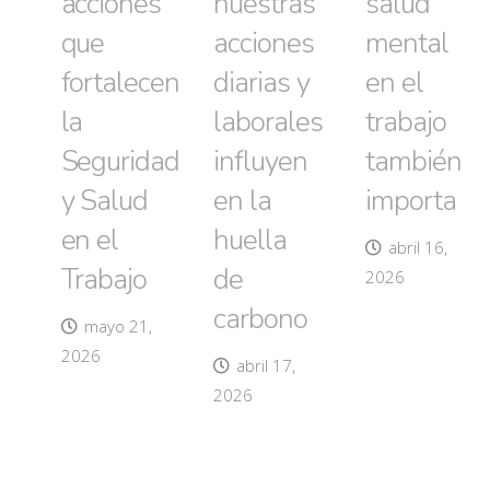
acciones
nuestras
salud
que
acciones
mental
fortalecen
diarias y
en el
la
laborales
trabajo
Seguridad
influyen
también
y Salud
en la
importa
en el
huella
abril 16,
Trabajo
de
2026
carbono
mayo 21,
2026
abril 17,
2026