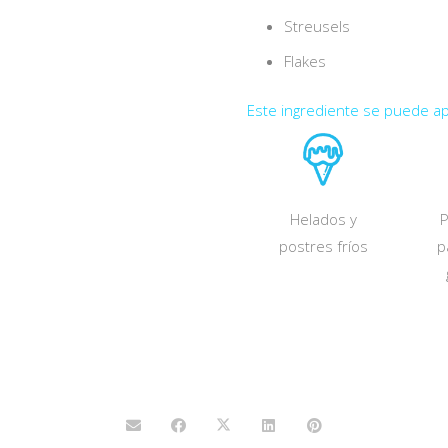
Streusels
Flakes
Este ingrediente se puede apli
abocas y
Cereales,
Helados y
P
snacks
desayunos y
postres fríos
p
barras