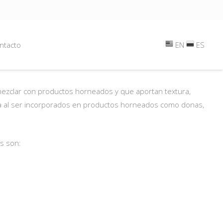
ntacto
EN
ES
ezclar con productos horneados y que aportan textura,
ia al ser incorporados en productos horneados como donas,
s son: