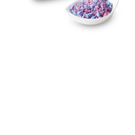
Panadería,
Confitería y
Pas
pastelería y
chocolatería
galletería