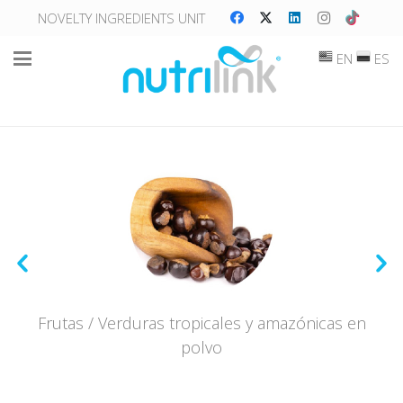
NOVELTY INGREDIENTS UNIT
EN
ES
Frutas / Verduras tropicales y amazónicas en
polvo