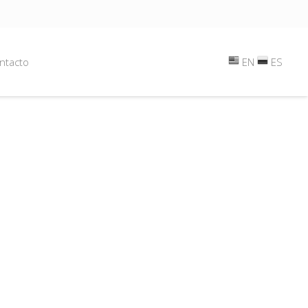
ntacto
EN
ES