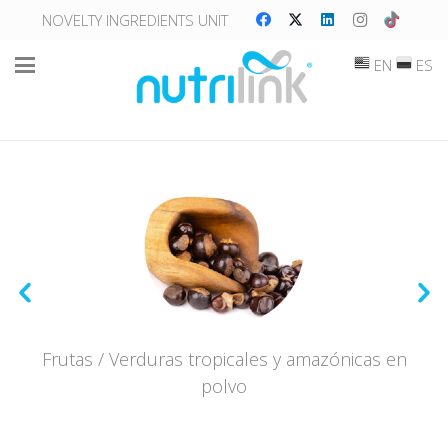
NOVELTY INGREDIENTS UNIT
EN
ES
Frutas / Verduras tropicales y amazónicas en
polvo